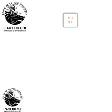
ME
NU