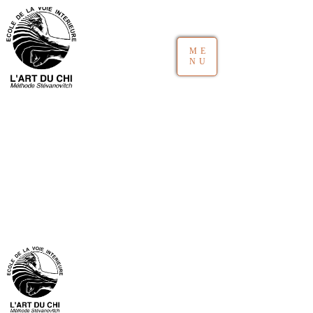
ME
NU