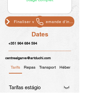
Finaliser votre demande d'inscription
Dates
+351 964 684 594
centrealgarve@artduchi.com
Tarifs
Repas
Transport
Hébergements
Tarífas estágio
Workshop fees