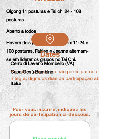
Qigong 11 posturas e Tai chi 24 - 108
posturas
Aberto a todos
Haverá dois grupos em paralelo: 11-24 e
108 posturas. Fabien e Jeanne alternam-
Dates
se em liderar os grupos no Tai Chi.
Cerro di Laveno Mombello (VA)
Para se inscrever, se não participar no estágio na
Casa Gesù Bambino
íntegra, digite os dias de participação abaixo.
Itália
Pour vous inscrire, indiquez les
jours de participation ci-dessous.