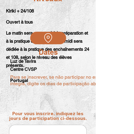
Kiriki + 24/108
Ouvert à tous
Le matin sera consacré à la préparation et
à la pratique du Kiriki. L'après-midi sera
dédiée à la pratique des enchaînements 24
Dates
et 108, selon le niveau des élèves
Luz de Tavira
présents.
Centre CVSP
Para se inscrever, se não participar no estágio na
Portugal
íntegra, digite os dias de participação abaixo.
Pour vous inscrire, indiquez les
jours de participation ci-dessous.