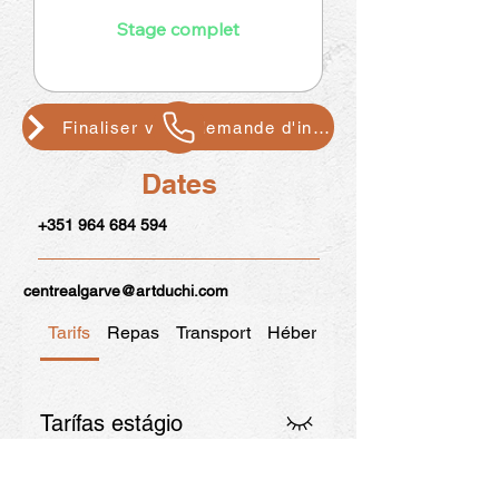
Finaliser votre demande d'inscription
Dates
+351 964 684 594
centrealgarve@artduchi.com
Tarifs
Repas
Transport
Hébergements
Tarífas estágio